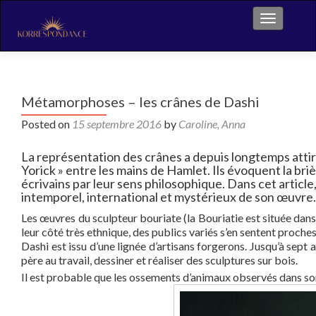
Toggle na
Métamorphoses – les crânes de Dashi
Posted on
15 septembre 2016
by
Caroline, Anna
La représentation des crânes a depuis longtemps attir
Yorick » entre les mains de Hamlet. Ils évoquent la briève
écrivains par leur sens philosophique. Dans cet article
intemporel, international et mystérieux de son œuvre.
Les œuvres du sculpteur bouriate (la Bouriatie est située da
leur côté très ethnique, des publics variés s’en sentent proches
Dashi est issu d’une lignée d’artisans forgerons. Jusqu’à sept 
père au travail, dessiner et réaliser des sculptures sur bois.
Il est probable que les ossements d’animaux observés dans son e