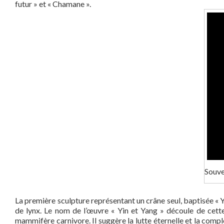
futur » et « Chamane ».
Souve
La première sculpture représentant un crâne seul, baptisée « Yi
de lynx. Le nom de l’œuvre « Yin et Yang » découle de cette
mammifère carnivore. Il suggère la lutte éternelle et la compl