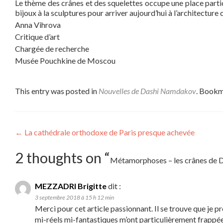
Le thème des crânes et des squelettes occupe une place particu
bijoux à la sculptures pour arriver aujourd’hui à l’architectur
Anna Vihrova
Critique d’art
Chargée de recherche
Musée Pouchkine de Moscou
This entry was posted in
Nouvelles de Dashi Namdakov
. Bookm
←
La cathédrale orthodoxe de Paris presque achevée
Post navigation
2 thoughts on “
Métamorphoses – les crânes de 
MEZZADRI Brigitte
dit :
3 septembre 2018 à 15 h 12 min
Merci pour cet article passionnant. Il se trouve que je
mi-réels mi-fantastiques m’ont particulièrement frappée 