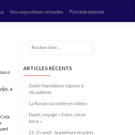
us
Nos expositions virtuelles
Русская версия
Rechercher :
ARTICLES RÉCENTS
nous a
Dashi Namdakov expose à
ijo, a
l’Académie
La Russie racontée en vidéos
Dashi, voyage « Entre ciel et
 Cela
terre »
x
yant
21-25 août : la peinture en plein-
.