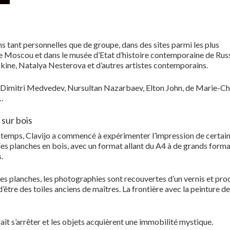
s tant personnelles que de groupe, dans des sites parmi les plus
 Moscou et dans le musée d’Etat d’histoire contemporaine de Russi
kine, Natalya Nesterova et d’autres artistes contemporains.
e Dimitri Medvedev, Nursultan Nazarbaev, Elton John, de Marie-Chr
…
sur bois
 temps, Clavijo a commencé à expérimenter l’impression de certai
des planches en bois, avec un format allant du A4 à de grands form
.
des planches, les photographies sont recouvertes d’un vernis et pro
d’être des toiles anciens de maîtres. La frontière avec la peinture d
aît s’arrêter et les objets acquièrent une immobilité mystique.