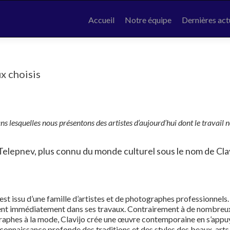
Skip to content
Accueil
Notre équipe
Dernières act
x choisis
dans lesquelles nous présentons des artistes d’aujourd’hui dont le travail 
Telepnev, plus connu du monde culturel sous le nom de Clav
 est issu d’une famille d’artistes et de photographes professionnels.
ent immédiatement dans ses travaux. Contrairement à de nombreu
aphes à la mode, Clavijo crée une œuvre contemporaine en s’appu
 connaissance profonde des traditions et des styles des beaux-arts