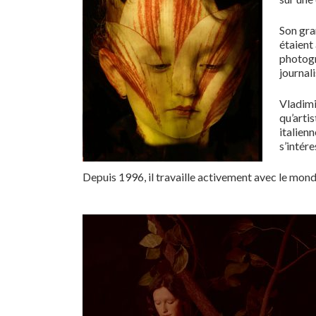
Son gra
étaient
photogr
journal
Vladimi
qu’arti
italien
s’intére
Depuis 1996, il travaille activement avec le mond