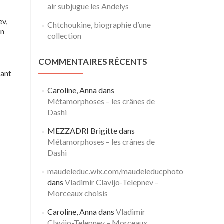
air subjugue les Andelys
ev,
Chtchoukine, biographie d’une
un
collection
COMMENTAIRES RÉCENTS
tant
Caroline, Anna
dans
Métamorphoses – les crânes de
Dashi
MEZZADRI Brigitte
dans
Métamorphoses – les crânes de
Dashi
maudeleduc.wix.com/maudeleducphoto
dans
Vladimir Clavijo-Telepnev –
Morceaux choisis
Caroline, Anna
dans
Vladimir
Clavijo-Telepnev – Morceaux