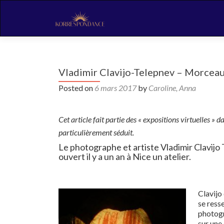
Vladimir Clavijo-Telepnev – Morceau
Posted on
6 mars 2017
by
Caroline, Anna
Cet article fait partie des « expositions virtuelles » 
particulièrement séduit.
Le photographe et artiste Vladimir Clavijo 
ouvert il y a un an à Nice un atelier.
Clavijo
se ress
photogr
sur une