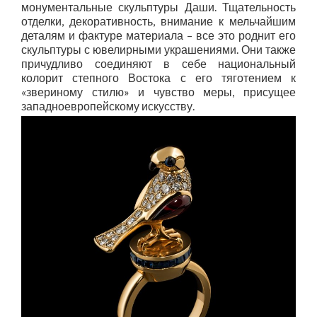
монументальные скульптуры Даши. Тщательность
отделки, декоративность, внимание к мельчайшим
деталям и фактуре материала – все это роднит его
скульптуры с ювелирными украшениями. Они также
причудливо соединяют в себе национальный
колорит степного Востока с его тяготением к
«звериному стилю» и чувство меры, присущее
западноевропейскому искусству.