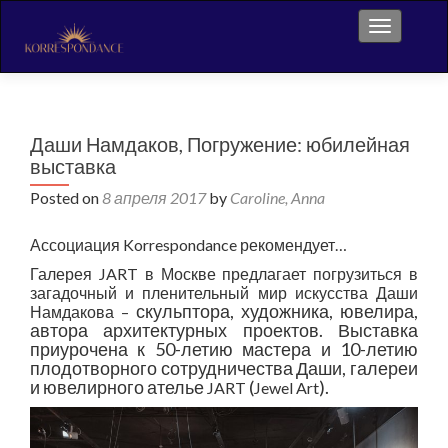
Toggle na
Даши Намдаков, Погружение: юбилейная
выставка
Posted on
8 апреля 2017
by
Caroline, Anna
Ассоциация
Korrespondance
рекомендует…
Галерея
JART
в Москве предлагает погрузиться в
загадочный и пленительный мир искусства Даши
скульптора, художника, ювелира,
Намдакова –
автора архитектурных проектов. Выставка
приурочена к 50-летию мастера и 10-летию
плодотворного сотрудничества Даши, галереи
и ювелирного ателье
(
).
JART
Jewel
Art