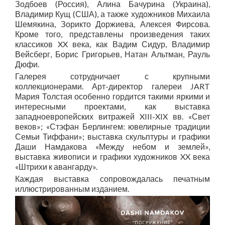
Зодбоев (Россия), Алина Бачурина (Украина),
Владимир Кущ (США), а также художников Михаила
Шемякина, Зорикто Доржиева, Алексея Фирсова.
Кроме того, представлены произведения таких
классиков
XX
века, как Вадим Сидур, Владимир
Вейсберг, Борис Григорьев, Натан Альтман, Рауль
Дюфи.
Галерея сотрудничает с крупными
коллекционерами. Арт-директор галереи
JART
Мария Толстая особенно гордится такими яркими и
интересными проектами, как выставка
западноевропейских витражей XIII-XIX вв. «Свет
веков»; «Стэфан Берлингем: ювелирные традиции
Семьи Тиффани»; выставка скульптуры и графики
Даши Намдакова «Между небом и землей»,
выставка живописи и графики художников XX века
«Штрихи к авангарду».
Каждая выставка сопровождалась печатным
иллюстрированным изданием.